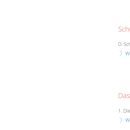
Sch
D. Sc
W
Das
1. D
W