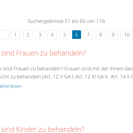
0
365
0
r Sie
Suchergebnisse 51 bis 60 von 116
rei
ie Uhr
1
2
3
4
5
6
7
8
9
10
 sind Frauen zu behandeln?
e sind Frauen zu behandeln? Frauen sind mit der ihrem G
cht zu behandeln (Art. 12 V GA I; Art. 12 IV GA II; Art. 14 II GA 
eiterlesen
 sind Kinder zu behandeln?