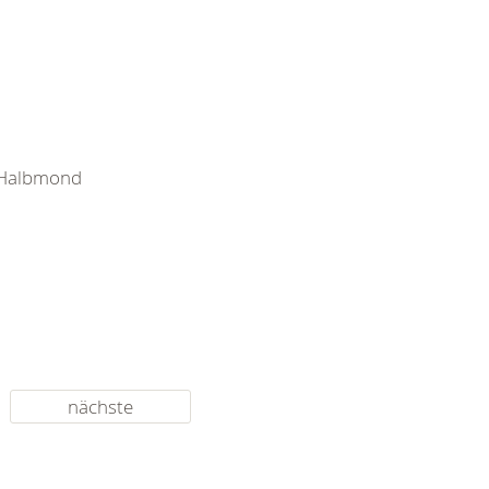
e Halbmond
nächste