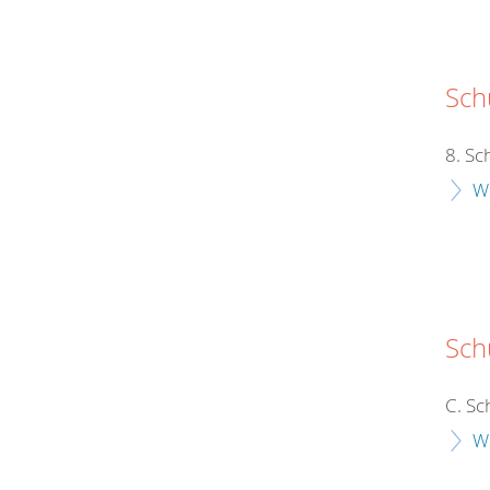
Schu
8. Sc
W
Sch
C. Sc
W