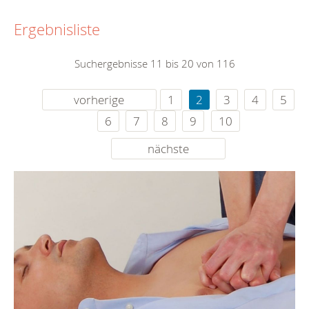
Ergebnisliste
Suchergebnisse 11 bis 20 von 116
vorherige
1
2
3
4
5
6
7
8
9
10
nächste